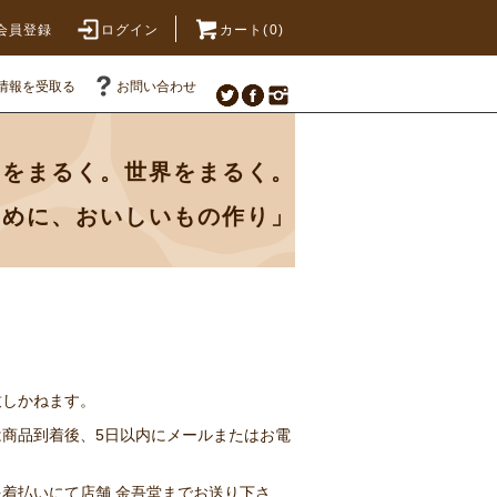
会員登録
ログイン
カート(0)
情報を受取る
お問い合わせ
なをまるく。世界をまるく。
じめに、おいしいもの作り」
致しかねます。
商品到着後、5日以内にメールまたはお電
着払いにて店舗 金吾堂までお送り下さ