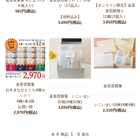
金吾堂製菓 米だより(２
金吾堂煎餅プレミアム便
【オンライン限定】金吾
６枚入り)
り（17品入）
堂煎餅便り
583円(税込)
12種12袋入！
【送料込み】
3,850円(税込)
5,000円(税込)
金吾堂製菓
金吾堂製菓
おすきなひとくち4種セ
ット！
金吾堂製菓 いこいまい
4種×各3袋
32枚(4種32枚)
いこいまい16枚(4種4枚)
お買い得
3,850円(税込)
2,310円(税込)
2,970円(税込)
6
1
6
全
商品
-
表示