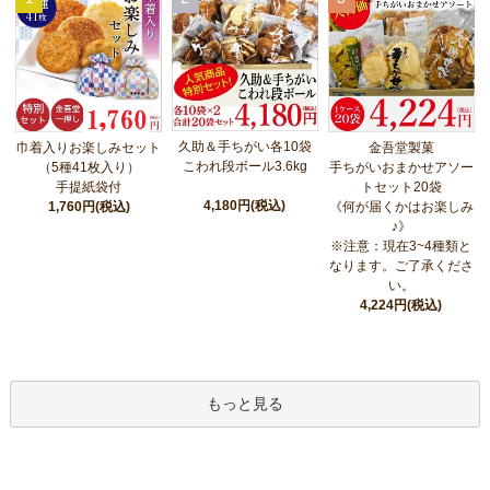
久助＆手ちがい各10袋
巾着入りお楽しみセット
金吾堂製菓
こわれ段ボール3.6kg
（5種41枚入り）
手ちがいおまかせアソー
手提紙袋付
トセット20袋
4,180円(税込)
1,760円(税込)
《何が届くかはお楽しみ
♪》
※注意：現在3~4種類と
なります。ご了承くださ
い。
4,224円(税込)
もっと見る