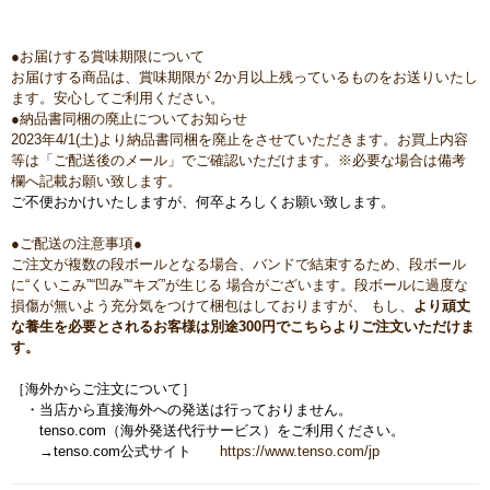
●お届けする賞味期限について
お届けする商品は、賞味期限が 2か月以上残っているものをお送りいたし
ます。安心してご利用ください。
●納品書同梱の廃止についてお知らせ
2023年4/1(土)より納品書同梱を廃止をさせていただきます。お買上内容
等は「ご配送後のメール」でご確認いただけます。※必要な場合は備考
欄へ記載お願い致します。
ご不便おかけいたしますが、何卒よろしくお願い致します。
●ご配送の注意事項●
ご注文が複数の段ボールとなる場合、バンドで結束するため、段ボール
に“くいこみ”“凹み”“キズ”が生じる 場合がございます。段ボールに過度な
損傷が無いよう充分気をつけて梱包はしておりますが、 もし、
より頑丈
な養生を必要とされるお客様は
別途300円でこちらよりご注文いただけま
す。
［海外からご注文について］
・当店から直接海外への発送は行っておりません。
tenso.com（海外発送代行サービス）をご利用ください。
→tenso.com公式サイト
https://www.tenso.com/jp