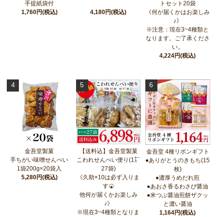
手提紙袋付
トセット20袋
1,760円(税込)
4,180円(税込)
《何が届くかはお楽しみ
♪》
※注意：現在3~4種類と
なります。ご了承くださ
い。
4,224円(税込)
4
5
6
金吾堂製菓
【送料込】金吾堂製菓
金吾堂 4種リボンギフト
手ちがい味噌せんべい
こわれせんべい便り(1㌜
●ありがとうのきもち(15
1袋200g×20袋入
27袋)
枚)
5,280円(税込)
《久助×10は必ず入りま
●濃厚うめだれ煎
す🍘
●あおさ香るわさび醤油
他何が届くかお楽しみ
●米つぶ醤油煎餅ザクッ
♪》
と濃い醤油
※現在3~4種類となりま
1,164円(税込)