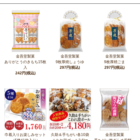
金吾堂製菓
金吾堂製菓
金吾堂製菓
ありがとうのきもち15枚
9枚厚焼しょうゆ
9枚厚焼ごま
入
297円(税込)
297円(税込)
242円(税込)
巾着入りお楽しみセット
久助＆手ちがい各10袋
金吾堂製菓