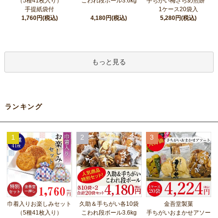
（5種41枚入り）
こわれ段ボール3.6kg
手ちがい梅ざらめ煎餅
手提紙袋付
1ケース20袋入
1,760円(税込)
4,180円(税込)
5,280円(税込)
もっと見る
ランキング
1
2
3
巾着入りお楽しみセット
久助＆手ちがい各10袋
金吾堂製菓
（5種41枚入り）
こわれ段ボール3.6kg
手ちがいおまかせアソー