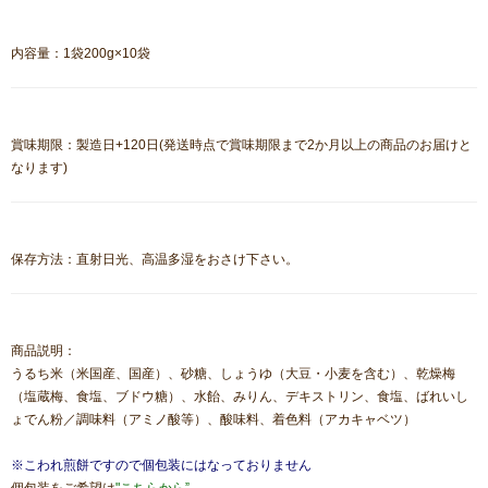
内容量：1袋200g×10袋
賞味期限：製造日+120日(発送時点で賞味期限まで2か月以上の商品のお届けと
なります)
保存方法：直射日光、高温多湿をおさけ下さい。
商品説明：
うるち米（米国産、国産）、砂糖、しょうゆ（大豆・小麦を含む）、乾燥梅
（塩蔵梅、食塩、ブドウ糖）、水飴、みりん、デキストリン、食塩、ばれいし
ょでん粉／調味料（アミノ酸等）、酸味料、着色料（アカキャベツ）
※こわれ煎餅ですので個包装にはなっておりません