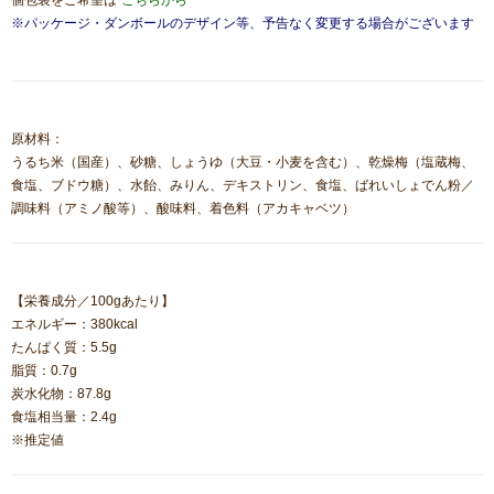
個包装をご希望は
"こちらから”
※パッケージ・ダンボールのデザイン等、予告なく変更する場合がございます
原材料：
うるち米（国産）、砂糖、しょうゆ（大豆・小麦を含む）、乾燥梅（塩蔵梅、
食塩、ブドウ糖）、水飴、みりん、デキストリン、食塩、ばれいしょでん粉／
調味料（アミノ酸等）、酸味料、着色料（アカキャベツ）
【栄養成分／100gあたり】
エネルギー：380kcal
たんぱく質：5.5g
脂質：0.7g
炭水化物：87.8g
食塩相当量：2.4g
※推定値