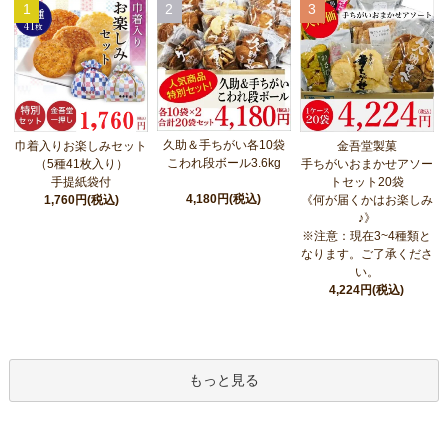
1
2
3
久助＆手ちがい各10袋
巾着入りお楽しみセット
金吾堂製菓
こわれ段ボール3.6kg
（5種41枚入り）
手ちがいおまかせアソー
手提紙袋付
トセット20袋
4,180円(税込)
1,760円(税込)
《何が届くかはお楽しみ
♪》
※注意：現在3~4種類と
なります。ご了承くださ
い。
4,224円(税込)
もっと見る