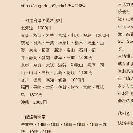
※入力
https://kingodo.jp/?pid=175479654
済会社
社）に
・都道府県の通常送料
※クレ
北海道 1680円
受、妨
青森・秋田・岩手・宮城・山形・福島 1200円
SL（Se
茨城・群馬・千葉・神奈川・栃木・埼玉・山
す。
梨・東京・長野・新潟・富山・石川・福
※情報
井・静岡・愛知・岐阜・三重 1000円
成りす
京都・奈良・大阪・滋賀・和歌山・兵庫・岡
※お支
山・山口・島根・広島・鳥取 1100円
※ご購
香川・徳島・高知・愛媛 1600円
をクリ
福岡・長崎・大分・佐賀・熊本・宮崎・鹿児
※お引
島 1800円
会社の
沖縄 2800円
代引き
・配達時間帯
決済手
午前中・14時～16時・16時～18時・18時～20
時・19時～21時