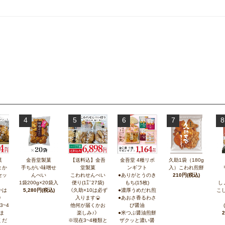
4
5
6
7
8
菓
金吾堂製菓
【送料込】金吾
金吾堂 4種リボ
久助1袋（180g
まか
手ちがい味噌せ
堂製菓
ンギフト
入）こわれ煎餅
セッ
んべい
こわれせんべい
●ありがとうのき
210円(税込)
1袋200g×20袋入
便り(1㌜27袋)
もち(15枚)
し
かは
5,280円(税込)
《久助×10は必ず
●濃厚うめだれ煎
こ
》
入ります🍘
●あおさ香るわさ
3~4
他何が届くかお
び醤油
ま
楽しみ♪》
●米つぶ醤油煎餅
くだ
※現在3~4種類と
ザクッと濃い醤