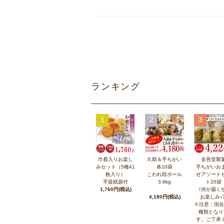
ランキング
1
2
3
巾着入りお楽し
久助＆手ちがい
金吾堂製
みセット（5種41
各10袋
手ちがいお
枚入り）
こわれ段ボール
せアソート
手提紙袋付
3.6kg
ト20袋
1,760円(税込)
《何が届く
4,180円(税込)
お楽しみ♪
※注意：現在
種類となり
す。ご了承