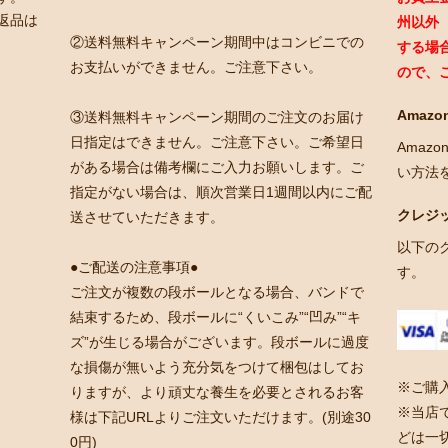
返品は
州以外
②送料無料キャンペーン期間中はコンビニでの
する場
お支払いができません。ご注意下さい。
ので、
Amazon
③送料無料キャンペーン期間のご注文のお届け
日指定はできません。ご注意下さい。ご希望日
Amaz
がある場合は備考欄にご入力お願いします。ご
い方法
指定がない場合は、順次営業日1週間以内にご配
クレジ
送させていただきます。
以下の
●ご配送の注意事項●
す。
ご注文が複数の段ボールとなる場合、バンドで
結束するため、段ボールに“くいこみ”“凹み”“キ
ズ”が生じる場合がございます。段ボールに過度
な損傷が無いよう充分気をつけて梱包はしてお
※ご購
りますが、より頑丈な養生を必要とされるお客
※当店
様は下記URLよりご注文いただけます。(別途30
どは一
0円)