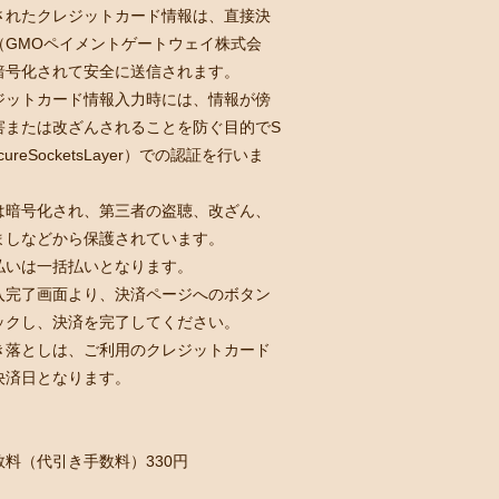
されたクレジットカード情報は、直接決
（GMOペイメントゲートウェイ株式会
暗号化されて安全に送信されます。
ジットカード情報入力時には、情報が傍
害または改ざんされることを防ぐ目的でS
cureSocketsLayer）での認証を行いま
は暗号化され、第三者の盗聴、改ざん、
ましなどから保護されています。
払いは一括払いとなります。
入完了画面より、決済ページへのボタン
ックし、決済を完了してください。
き落としは、ご利用のクレジットカード
決済日となります。
数料（代引き手数料）330円