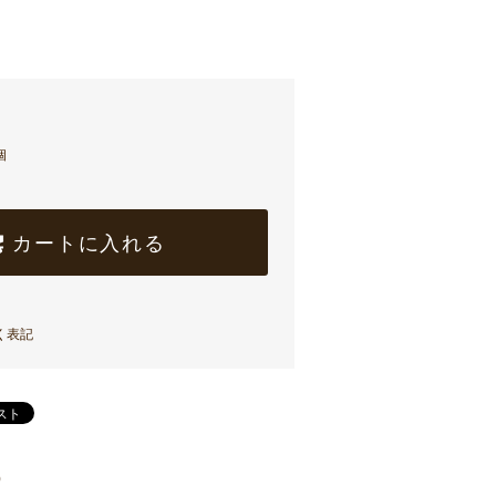
個
カートに入れる
く表記
)