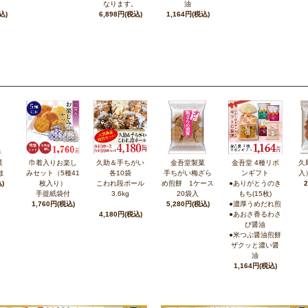
なります。
油
込)
6,898円(税込)
1,164円(税込)
菓
巾着入りお楽し
久助＆手ちがい
金吾堂製菓
金吾堂 4種リボ
久
ま
みセット（5種41
各10袋
手ちがい梅ざら
ンギフト
入
)
枚入り）
こわれ段ボール
め煎餅 1ケース
●ありがとうのき
手提紙袋付
3.6kg
20袋入
もち(15枚)
1,760円(税込)
5,280円(税込)
●濃厚うめだれ煎
4,180円(税込)
●あおさ香るわさ
び醤油
●米つぶ醤油煎餅
ザクッと濃い醤
油
1,164円(税込)