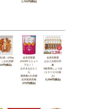
1,700円(税込)
助1袋（180g
金吾堂製菓
金吾堂製菓
）こわれ煎餅
2025年リニュー
おまとめ割引対
210円(税込)
アル！！
象
おすきなひとく
9枚厚焼しょうゆ
ち
(１ケース/12袋
濃厚梅だれ煎餅
入)
紀州産南高梅
3,208円(税込)
275円(税込)