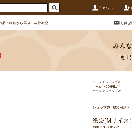
アカウント
商品の種類から選ぶ
会社概要
お得な
みん
「ま
ホーム
>
ショップ袋
ホーム
>
600円以下
ホーム
>
ショップ袋
ショップ袋
600円以下
紙袋(Mサイズ
4901353050857 -2