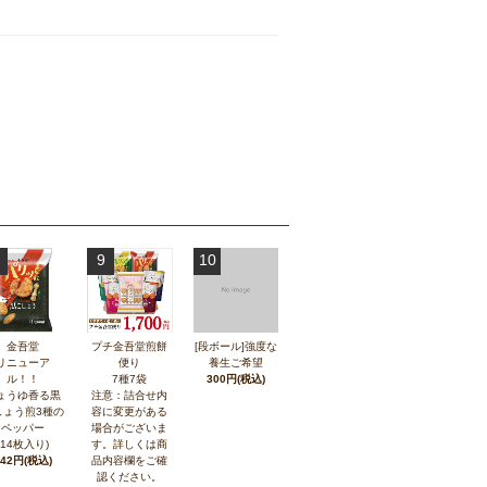
9
10
金吾堂
プチ金吾堂煎餅
[段ボール]強度な
リニューア
便り
養生ご希望
ル！！
7種7袋
300円(税込)
ょうゆ香る黒
注意：詰合せ内
しょう煎3種の
容に変更がある
ペッパー
場合がございま
(14枚入り)
す。詳しくは商
242円(税込)
品内容欄をご確
認ください。