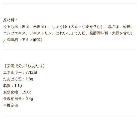
原材料：
うるち米（国産、米国産）、しょうゆ（大豆・小麦を含む）、黒ごま、砂糖、
コンブエキス、デキストリン、ばれいしょでん粉、発酵調味料（大豆を含む）
／調味料（アミノ酸等）
【栄養成分／1枚あたり】
エネルギー：77kcal
たんぱく質：1.8g
脂質：1.1g
炭水化物：15.0g
食塩相当量：0.4g
※推定値