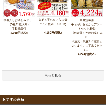
久助＆手ちがい各10袋
巾着入りお楽しみセット
金吾堂製菓
こわれ段ボール3.6kg
（5種41枚入り）
手ちがいおまかせアソー
手提紙袋付
トセット20袋
4,180円(税込)
1,760円(税込)
《何が届くかはお楽しみ
♪》
※注意：現在3~4種類と
なります。ご了承くださ
い。
4,224円(税込)
もっと見る
おすすめ商品