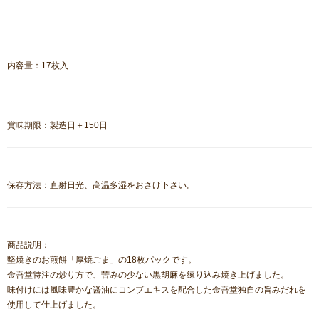
内容量：17枚入
賞味期限：製造日＋150日
保存方法：直射日光、高温多湿をおさけ下さい。
商品説明：
堅焼きのお煎餅「厚焼ごま」の18枚パックです。
金吾堂特注の炒り方で、苦みの少ない黒胡麻を練り込み焼き上げました。
味付けには風味豊かな醤油にコンブエキスを配合した金吾堂独自の旨みだれを
使用して仕上げました。