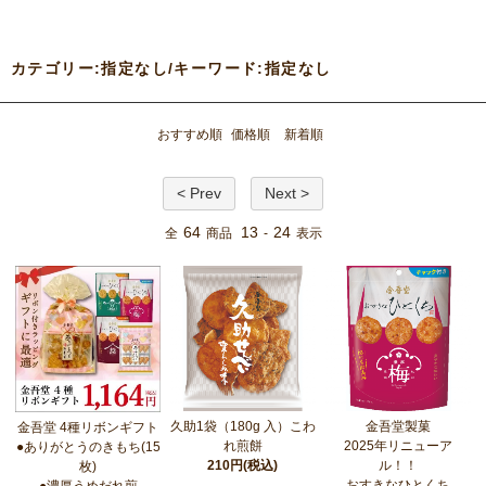
カテゴリー:指定なし/キーワード:指定なし
おすすめ順
価格順
新着順
< Prev
Next >
64
13
24
全
商品
-
表示
久助1袋（180g 入）こわ
金吾堂製菓
金吾堂 4種リボンギフト
れ煎餅
2025年リニューア
●ありがとうのきもち(15
210円(税込)
ル！！
枚)
おすきなひとくち
●濃厚うめだれ煎