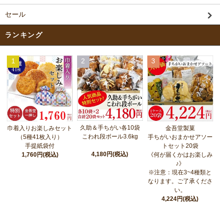
セール
ランキング
1
2
3
久助＆手ちがい各10袋
巾着入りお楽しみセット
金吾堂製菓
こわれ段ボール3.6kg
（5種41枚入り）
手ちがいおまかせアソー
手提紙袋付
トセット20袋
4,180円(税込)
1,760円(税込)
《何が届くかはお楽しみ
♪》
※注意：現在3~4種類と
なります。ご了承くださ
い。
4,224円(税込)