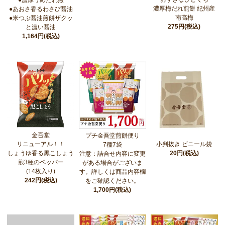
濃厚梅だれ煎餅 紀州産
●あおさ香るわさび醤油
南高梅
●米つぶ醤油煎餅ザクッ
275円(税込)
と濃い醤油
1,164円(税込)
金吾堂
プチ金吾堂煎餅便り
小判抜き ビニール袋
リニューアル！！
7種7袋
20円(税込)
しょうゆ香る黒こしょう
注意：詰合せ内容に変更
煎3種のペッパー
がある場合がございま
(14枚入り)
す。詳しくは商品内容欄
242円(税込)
をご確認ください。
1,700円(税込)