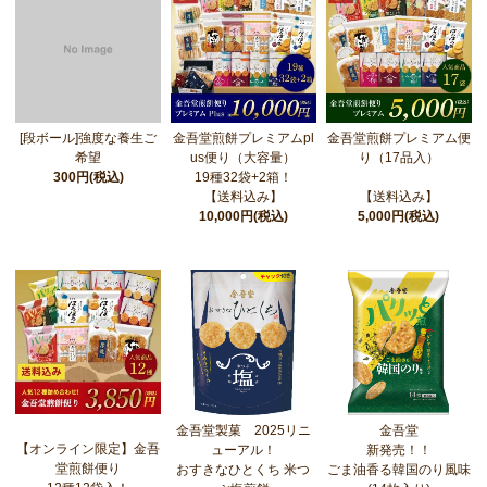
金吾堂煎餅プレミアムpl
[段ボール]強度な養生ご
金吾堂煎餅プレミアム便
us便り（大容量）
希望
り（17品入）
19種32袋+2箱！
300円(税込)
【送料込み】
【送料込み】
10,000円(税込)
5,000円(税込)
金吾堂製菓 2025リニ
金吾堂
【オンライン限定】金吾
ューアル！
新発売！！
堂煎餅便り
おすきなひとくち 米つ
ごま油香る韓国のり風味